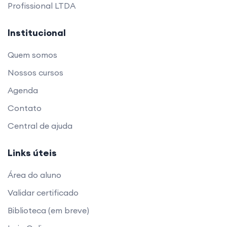
Profissional LTDA
– Degustar fermentados diretamente dos
tanques da fábrica, compreendendo o papel da
Institucional
maturação no perfil final
– Provar e trocar experiências com os vermutes
Quem somos
produzidos pelos colegas de turma, exercitando
Nossos cursos
a escuta gustativa coletiva
Agenda
Contato
Esse curso é ideal para entusiastas de bebidas,
sommeliers, bartenders, produtores artesanais e
Central de ajuda
curiosos que desejam entender profundamente o
Links úteis
universo dos vermutes e bitters — com vivência
real, autonomia técnica e repertório sensorial.
Área do aluno
Validar certificado
Você sairá com sua produção pronta, materiais
Biblioteca (em breve)
de apoio e o livro "Açúcar, Álcool e Vinagre:
celebrando a arte da fermentação" como