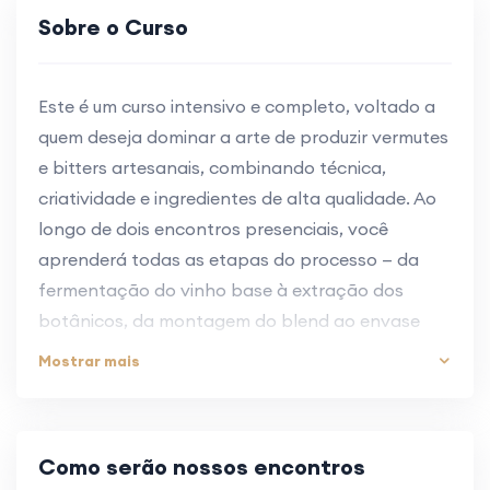
Sobre o Curso
Este é um curso intensivo e completo, voltado a
quem deseja dominar a arte de produzir vermutes
e bitters artesanais, combinando técnica,
criatividade e ingredientes de alta qualidade. Ao
longo de dois encontros presenciais, você
aprenderá todas as etapas do processo — da
fermentação do vinho base à extração dos
botânicos, da montagem do blend ao envase
final — e sairá com 12 garrafas do seu próprio
Mostrar mais
vermute artesanal, elaborado com ingredientes
escolhidos e preparados por você.
Como serão nossos encontros
Essa experiência imersiva une prática e teoria em