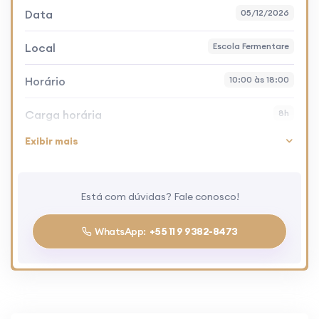
Data
05/12/2026
Local
Escola Fermentare
Horário
10:00 às 18:00
Carga horária
8h
Exibir mais
Vagas
20
Aula
Teórico/prática
Está com dúvidas? Fale conosco!
Certificado
Sim
WhatsApp:
+55 11 9 9382-8473
Material complementar
Sim
Plataforma do aluno
Sim